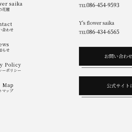
wer saika
086-454-9593
TEL
の花屋
Y's flower saika
ntact
い合わせ
086-434-6565
TEL
ews
知らせ
お問い合わ
y Policy
シーポリシー
e Map
公式サイト
トマップ