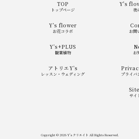
TOP
Y's flo
トップページ
夜
Y’s flower
Co
お花コラボ
お問
Y’s+PLUS
N
観葉植物
お
アトリエY’s
Privac
レッスン・ウェディング
プライバ
Sit
サイ
Copyright ©
2026
Y’s クリエイト
All Rights Reserved.